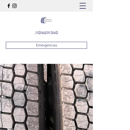
+56942957446
Emergencias